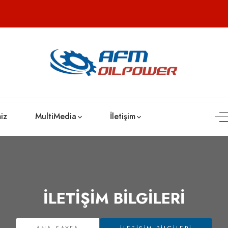
iz
MultiMedia
İletişim
İLETIŞIM BILGILERI