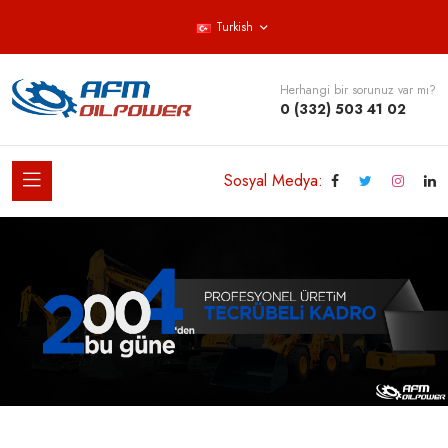
Turkish
Herhangi bir sorunuz var mı?
0 (332) 503 41 02
Sosyal Medya: