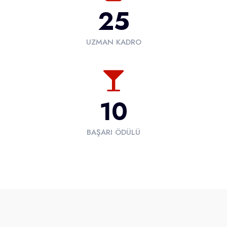
25
UZMAN KADRO
10
BAŞARI ÖDÜLÜ