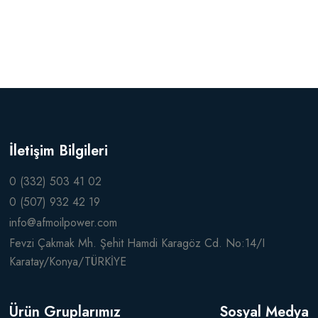
İletişim Bilgileri
0 (332) 503 41 02
0 (507) 932 42 19
info@afmoilpower.com
Fevzi Çakmak Mh. Şehit Hamdi Karagöz Cd. No:14/I
Karatay/Konya/TÜRKİYE
Ürün Gruplarımız
Sosyal Medya